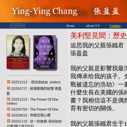
Home
About YY
Updates
美利堅見聞：歷史
追思我的父親張鐵君
張盈盈
我的父親是影響我最
我傳承给我的孩子。
20251212 - 尋找張純如 (video)
戰被遗忘的浩劫》一
20250727 -
民族創傷的紀憶
張盈
什麼生長在美國的張
盈
書？我相信這不是偶
20251213 - The Power Of One
(video)
育有密切的關係。
20250704 - The Power Of One
20250615 -
你就在我心裡
20241110 - 從一到無窮-張純如的
我的父親張鐵君生于
1
力量(國之祭2024)