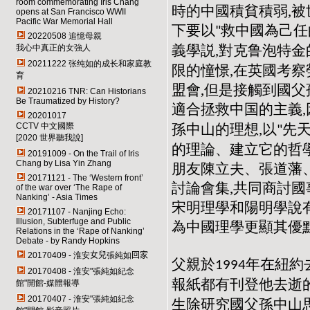
room commemorating Iris Chang
時的中國積貧積弱,被
opens at San Francisco WWII
Pacific War Memorial Hall
下要以
救中國為己任
"
20220508 追憶母親
義學説,對克鲁泡特金
我心中真正的女強人
20211222 张纯如的成长和家庭教
限的憧憬,在英國考
育
盟會,但是接觸到國父
20210216 TNR: Can Historians
Be Traumatized by History
?
適合拯救中国的主義,
20201017
孫中山的理想,以
先
CCTV 中文國際
"
[2020 世界聽我說]
的理論、建立它的哲
20191009 - On the Trail of Iris
Chang by Lisa Yin Zhang
朋友陳立夫、張道藩、
20171121 - The ‘Western front’
討論會集,共同商討國
of the war over ‘The Rape of
Nanking’ - Asia Times
宋明理學和陽明學說有
20171107 - Nanjing Echo:
Illusion, Subterfuge and Public
為中國理學更顯其優
Relations in the ‘Rape of Nanking’
Debate - by Randy Hopkins
20170409 - 淮安
女兒
張純如
回家
父親於
年在紐約
1994
20170408 - 淮安"張純如紀念
報紙都有刊登他去逝的
館"開館-媒體報導
20170407 - 淮安"張純如紀念
生除研究國父孫中山