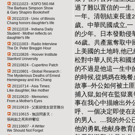
20111023 - KSFO 560 AM
過了難以置信的一生
The Barbara Simpson Show
& Gary Shapiro Bookshelf
一年。清朝結束長達
2
20111019 - Univ. of Illinois
Chang honors daughter's life
歲。中華民國成立,一
20111018 - Indiana Daily
的少年。日本發動侵華
Student - Mother reflects on
daughter's life
歲。共產黨奪取中
46
20111003 - Radio Interview
The Dr. Peter Breggin Hour
上美國的土地時,他已
20110826 - Hoover Institute
松對中華人民共和國
Stanford University
20110824 - Cupertino Patch
的不過是他這一生中
20110801 - Global Research :
的時候,從媽媽在晚餐
The Mysterious Deaths of Ernest
Hemingway and Iris Chang
故事
外公如何被土匪
--
20110714 - Asia Times:
Like daughter, like mother
捕入獄,如何在監獄裏
20110620 - Memories:
From a Mother's Eyes
事在我心中描繪出外
20110619 - 父親節憶女甜苦難分
呼、一個决定即使在
20110615 - 無語問蒼天：
的男人。
我的外公
....
張純如之死和抑鬱症
20110607 - A Writer
他的勇氣,他献身教育
We Should Not Forget