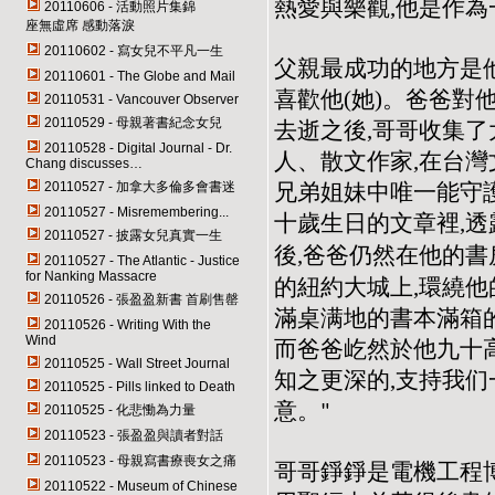
熱愛與樂觀,他是作
20110606 - 活動照片集錦
座無虛席 感動落淚
20110602 - 寫女兒不平凡一生
父親最成功的地方是
20110601 - The Globe and Mail
喜歡他(她)。爸爸對
20110531 - Vancouver Observer
20110529 - 母親著書紀念女兒
去逝之後,哥哥收集
20110528 - Digital Journal - Dr.
人、散文作家,在台
Chang discusses…
兄弟姐妹中唯一能守
20110527 - 加拿大多倫多會書迷
20110527 - Misremembering...
十歲生日的文章裡,
20110527 - 披露女兒真實一生
後,爸爸仍然在他的書
20110527 - The Atlantic - Justice
for Nanking Massacre
的紐約大城上,環繞他
20110526 - 張盈盈新書 首刷售罄
滿桌满地的書本滿箱的
20110526 - Writing With the
Wind
而爸爸屹然於他九十
20110525 - Wall Street Journal
知之更深的,支持我们
20110525 - Pills linked to Death
意。
"
20110525 - 化悲慟為力量
20110523 - 張盈盈與讀者對話
20110523 - 母親寫書療喪女之痛
哥哥錚錚是電機工程
20110522 - Museum of Chinese