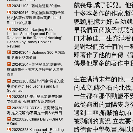
歲喪母,成了孤兒。
20241103 - 張純如逝世20週年
十多本著作的作家,哲
20240616 - 張盈盈與撰寫[原子彈
秘史[名著作家理查德羅茲(Richard
聰頴,記憶力好,自幼
Rhodes)的故事
早我們五個孩子就聴
20240305 - Nanjing Echo:
Illusion, Subterfuge and Public
口才極佳,一生充满着
Relations in the ‘Rape of Nanking’
Debate - by Randy Hopkins
是對我們孩子們的一
Revised
20240304 - Dialogue 360
八方論
即著作了他的自傳《
壇 史東對話張盈盈
傳是他眾多的著作中
20240204 - 美利堅見聞:羅伯特.
威爾遜醫生 - 南京大屠殺中的人道主
義者
生在满清末年的他,一
20231105
紀錄片”南京”背後的故
的成立,蔣介石的北伐
事 met with Ted Leonsis and Bill
Guttentag
一生都在那個動盪不
20230618
美利堅見聞 歷史記憶.
文化傳承 -追思我的父親張鐵君
歲從窮困的貴陽隻身
20230327 BRTV-
北京衛視:是媽
遇到土匪,船贼搶劫,
媽,是女兒啊,你不再是一個人去戰鬥
20220826 China Daily - One Of
被剥削的實況,立志
A Kind
路德會中學教書,得以
20220823 Xinhua.net - Reading