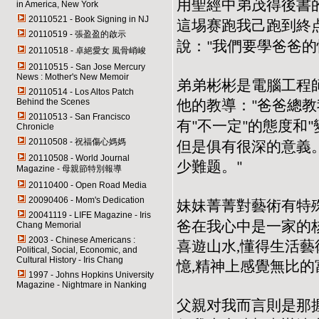
用聖經中弟茂得後書
in America, New York
20110521 - Book Signing in NJ
這埸赛跑我己跑到終
20110519 - 張盈盈的啟示
說：
我們要學爸爸的
"
20110518 - 卓絕愛女 風骨峭峻
20110515 - San Jose Mercury
News : Mother's New Memoir
弟弟彬彬是電腦工程師
20110514 - Los Altos Patch
他的教導：
爸爸總教
Behind the Scenes
"
20110513 - San Francisco
有
不一定
的態度和
"
"
"
Chronicle
20110508 - 祝福傷心媽媽
但是俱有很深的意義
20110508 - World Journal
少難题。
"
Magazine - 母親節特別報導
20110400 - Open Road Media
20090406 - Mom's Dedication
妹妹菁菁對藝術有特
20041119 - LIFE Magazine - Iris
爸在我心中是一家的核
Chang Memorial
2003 - Chinese Americans :
喜遊山水,懂得生活藝
Political, Social, Economic, and
Cultural History - Iris Chang
憶,精神上感覺無比的
1997 - Johns Hopkins University
Magazine - Nightmare in Nanking
父親对我而言則是那