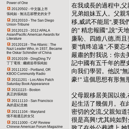
Power of One
在我成長的過程中,
20120502 - 中文版上市
兄弟姐妹五人。父親
張純如 - 無法忘卻歷史的女子
移,威武不能屈
,要我
20120310 - The San Diego
"
Union-Tribune
的
精忠報國
,說
天
"
"
"
20120123 - 2012 APALA
Asian/Pacific American Awards for
廉恥、四維八德,而且
Literature
20120118 - The Atlanic : The
要
慎终追遠
,不要忘
"
"
Nazi Leader Who, in 1937, Became
the Oskar Schindler of China
嚴肅的對我说：你去
20120109 - DingDing.TV
記中國有五千年的歷史
丁丁電視 : 繼續追尋張純如
向我们學習。他説
無
20111202 - Portland, OR
"
KBOO Community Radio
豪!
這個思想有形無
"
20111201 - Los Altos Patch
Saturday Book Appearance
20111115 - Boston
父母親移居美国以後,
真正的張純如
20111110 - San Francisco
起生活了幾個月。在
為的是紀念她
密切的交流,父親知道
20111104 - Maryland
憶不能遺忘的女兒
很是高興!尤其純如
20111000 - CAF Review
致了在外公葬禮上,
Chinese American Forum Magazine