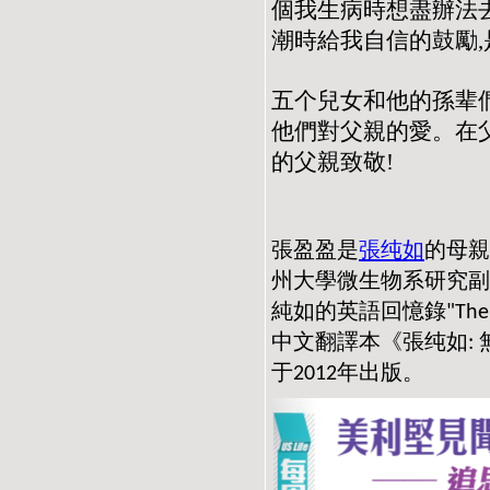
個我生病時想盡辦法
潮時給我自信的鼓勵
五个兒女和他的孫辈們
他們對父親的愛。在
的父親致敬!
張盈盈是
張纯如
的母親
州大學微生物系研究副
純如的英語回憶錄
"The
中文翻譯本《張纯如
:
于
年出版。
2012