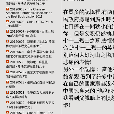
張純如 - 無法遺忘歷史的女子
20120613 - The Chinese
在眾多的記憶裡,有
American Librarians Association :
the Best Book List for 2011
民政府撤退到廣州時,
20120608 - China CITIC Press
七口擠在一間狹小的
中信出版社
20120607 - 外滩画报 - 出版女兒
從。但是父親仍然抽
的傳記是我最後的心願
七十二烈士之墓,去
20120605 - 新華網 : 張純如-美麗
勇敢無法被歷史忘卻的女子
命,這七十二烈士的英
20120604 - 南京大屠殺作者張純
別這個大好河山之際,
如的父母講述女兒成長的心路歷程
悲痛的表情!
20120530 - 騰訊網 - 張盈盈 :
張純如 - 無法忘卻歷史的女子
另外一个記憶：
當他
20120528 - 南京大學檔案館舉辦
館參观,看到了許多中
張純如展覽紀實
在自己的國家裏都没
20120523 - 張純如的自殺 可能源
自藥物
中國掠奪來的!他說
20120523 - 希望南京大屠殺歷史
我看到父親臉上的愤
寫入美國教科書
20120522 - 中國應推動西方更多
懷!
了解日軍侵華歷史子
20120520 - Global Times - The