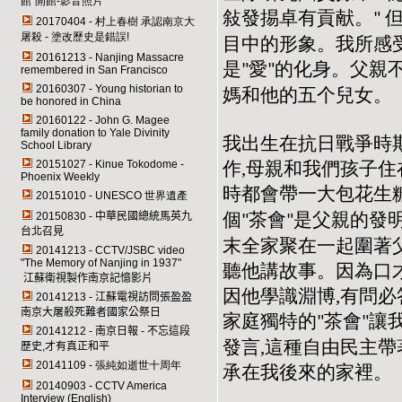
館"開館-影音照片
敍發掦卓有貢献。
"
20170404 - 村上春樹 承認南京大
屠殺 - 塗改歷史是錯誤!
目中的形象。我所感
20161213 - Nanjing Massacre
是
愛
的化身。父親不
"
"
remembered in San Francisco
20160307 - Young historian to
媽和他的五个兒女。
be honored in China
20160122 - John G. Magee
family donation to Yale Divinity
我出生在抗日戰爭時
School Library
作,母親和我們孩子住
20151027 - Kinue Tokodome -
Phoenix Weekly
時都會帶一大包花生
20151010 - UNESCO 世界遺產
個
茶會
是父親的發
20150830 -
中華民國總統馬英九
"
"
台北召見
末全家聚在一起圍著父
20141213 -
CCTV/JSBC
video
"
The Memory of Nanjing in 1937
"
聽他講故事。因為口才
江蘇衛視製作南京記憶影片
因他學識淵博,有問必
20141213 -
江蘇電視訪問張盈盈
南京大屠殺死難者國家公祭日
家庭獨特的
茶會
讓
"
"
20141212 -
南京日報 - 不忘這段
發言,這種自由民主帶
歷史,才有真正和平
20141109 - 張純如逝世十周年
承在我後來的家裡。
20140903 - CCTV America
Interview (English)