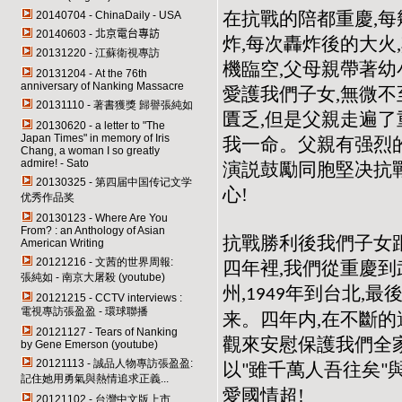
在抗戰的陪都重慶,
20140704 -
ChinaDaily
-
USA
20140603 -
北京電台專訪
炸,每次轟炸後的大火
20131220 - 江蘇衛視專訪
機臨空,父母親帶著幼
20131204 - At the 76th
anniversary of Nanking Massacre
愛護我們子女,無微不
20131110 - 著書獲獎 歸譽張純如
匱乏,但是父親走遍了
20130620 - a letter to "The
Japan Times" in memory of Iris
我一命。父親有强烈
Chang, a woman I so greatly
admire! - Sato
演説鼓勵同胞堅决抗
20130325 - 第四届中国传记文学
心!
优秀作品奖
20130123 - Where Are You
From? : an Anthology of Asian
抗戰勝利後我們子女
American Writing
20121216 - 文茜的世界周報:
四年裡,我們從重慶到
張純如 - 南京大屠殺 (youtube)
州,
年到台北,最
1949
20121215 - CCTV interviews :
電視專訪張盈盈 - 環球聯播
来。四年内,在不斷的
20121127 - Tears of Nanking
觀來安慰保護我們全家
by Gene Emerson (youtube)
20121113 - 誠品人物專訪張盈盈:
以
雖千萬人吾往矣
"
"
記住她用勇氣與熱情追求正義...
愛國情超!
20121102 - 台灣中文版上市